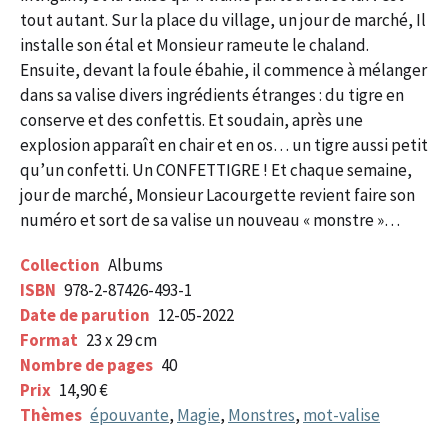
tout autant. Sur la place du village, un jour de marché, Il
installe son étal et Monsieur rameute le chaland.
Ensuite, devant la foule ébahie, il commence à mélanger
dans sa valise divers ingrédients étranges : du tigre en
conserve et des confettis. Et soudain, après une
explosion apparaît en chair et en os… un tigre aussi petit
qu’un confetti. Un CONFETTIGRE ! Et chaque semaine,
jour de marché, Monsieur Lacourgette revient faire son
numéro et sort de sa valise un nouveau « monstre »…
Collection
Albums
ISBN
978-2-87426-493-1
Date de parution
12-05-2022
Format
23 x 29 cm
Nombre de pages
40
Prix
14,90 €
Thèmes
épouvante
,
Magie
,
Monstres
,
mot-valise