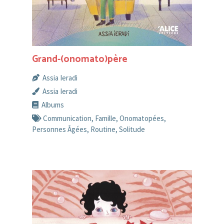
Grand-(onomato)père
Assia Ieradi
Assia Ieradi
Albums
Communication
,
Famille
,
Onomatopées
,
Personnes Âgées
,
Routine
,
Solitude