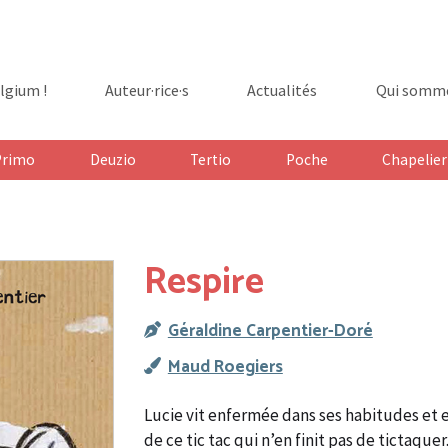
lgium !
Auteur·rice·s
Actualités
Qui somme
ge
Primo
Deuzio
Tertio
Poche
Chapelier
Respire
Géraldine Carpentier-Doré
Maud Roegiers
Lucie vit enfermée dans ses habitudes et 
de ce tic tac qui n’en finit pas de tictaquer.