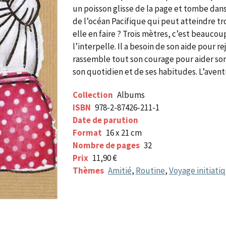
un poisson glisse de la page et tombe dans 
de l’océan Pacifique qui peut atteindre tro
elle en faire ? Trois mètres, c’est beaucou
l’interpelle. Il a besoin de son aide pour re
rassemble tout son courage pour aider son
son quotidien et de ses habitudes. L’ave
Collection
Albums
ISBN
978-2-87426-211-1
Date de parution
Format
16 x 21 cm
Nombre de pages
32
Prix
11,90 €
Thèmes
Amitié
,
Routine
,
Voyage initiati