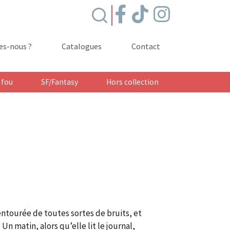
s-nous ?
Catalogues
Contact
 fou
SF/Fantasy
Hors collection
entourée de toutes sortes de bruits, et
 Un matin, alors qu’elle lit le journal,