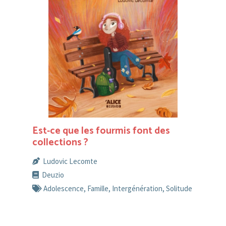
Est-ce que les fourmis font des
collections ?
Ludovic Lecomte
Deuzio
Adolescence
,
Famille
,
Intergénération
,
Solitude