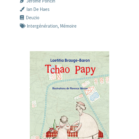
Jérôme Poncin
Ian De Haes
Deuzio
Intergénération
,
Mémoire