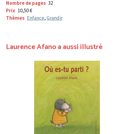
Nombre de pages
32
Prix
10,50 €
Thèmes
Enfance
,
Grandir
Laurence Afano a aussi illustré