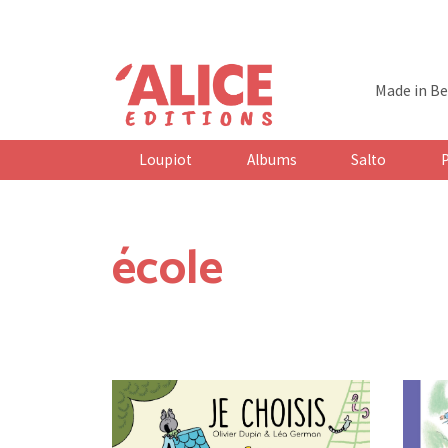
Made in Be
Maison d'édition jeunesse indépendante bel
Loupiot
Albums
Salto
école