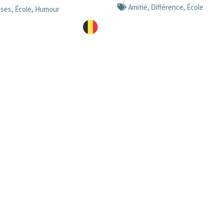
Amitié
,
Différence
,
École
ises
,
École
,
Humour