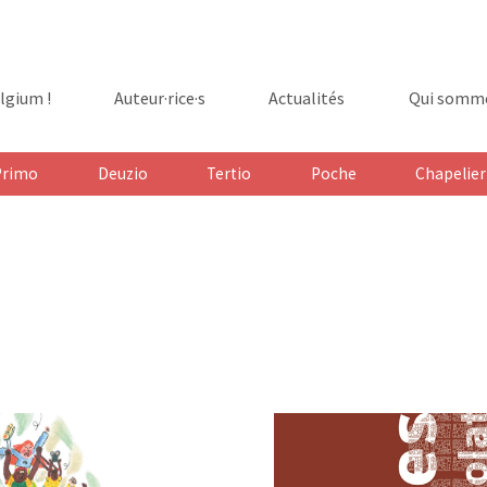
lgium !
Auteur·rice·s
Actualités
Qui somme
ge
Primo
Deuzio
Tertio
Poche
Chapelier