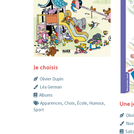
Je choisis
Olivier Dupin
Léa German
Albums
Une j
Apparences
,
Choix
,
École
,
Humour
,
Sport
Oliv
Noel
Salt