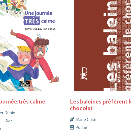
ournée très calme
Les baleines préfèrent l
chocolat
ier Dupin
Marie Colot
ia Diaz
Poche
o