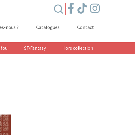
s-nous ?
Catalogues
Contact
 fou
SF/Fantasy
Hors collection