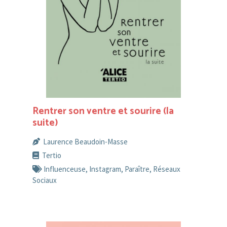
Rentrer son ventre et sourire (la
suite)
Laurence Beaudoin-Masse
Tertio
Influenceuse
,
Instagram
,
Paraître
,
Réseaux
Sociaux